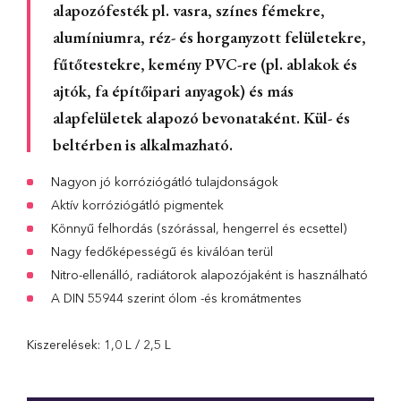
alapozófesték pl. vasra, színes fémekre,
alumíniumra, réz- és horganyzott felületekre,
fűtőtestekre, kemény PVC-re (pl. ablakok és
ajtók, fa építőipari anyagok) és más
alapfelületek alapozó bevonataként. Kül- és
beltérben is alkalmazható.
Nagyon jó korróziógátló tulajdonságok
Aktív korróziógátló pigmentek
Könnyű felhordás (szórással, hengerrel és ecsettel)
Nagy fedőképességű és kiválóan terül
Nitro-ellenálló, radiátorok alapozójaként is használható
A DIN 55944 szerint ólom -és kromátmentes
Kiszerelések: 1,0 L / 2,5 L