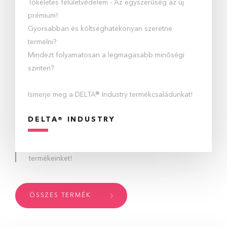
Vála
lis
Tökéletes felületvédelem - Az egyszerűség az új
homl
zzal
prémium!
lakk
áját
Gyorsabban és költséghatékonyan szeretne
term
termelni?
Mindezt folyamatosan a legmagasabb minőségi
szinten?
Ismerje meg a DELTA® Industry termékcsaládunkat!
Termékek
DELTA® INDUSTRY
Ismerje meg az általunk forgalmazott prémium minőségű
termékeinket!
ÖSSZES TERMÉK