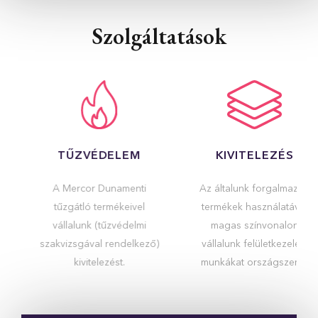
Szolgáltatások
TŰZVÉDELEM
KIVITELEZÉS
A Mercor Dunamenti
Az általunk forgalmazott
tűzgátló termékeivel
termékek használatával
vállalunk (tűzvédelmi
magas színvonalon
szakvizsgával rendelkező)
vállalunk felületkezelési
kivitelezést.
munkákat országszerte.