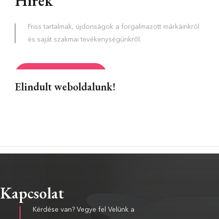
Hírek
Friss tartalmak, újdonságok a forgalmazott márkáinkról
és saját szakmai tevékenységünkről.
ÖSSZES HÍR
Elindult weboldalunk!
Kapcsolat
Kérdése van? Vegye fel Velünk a