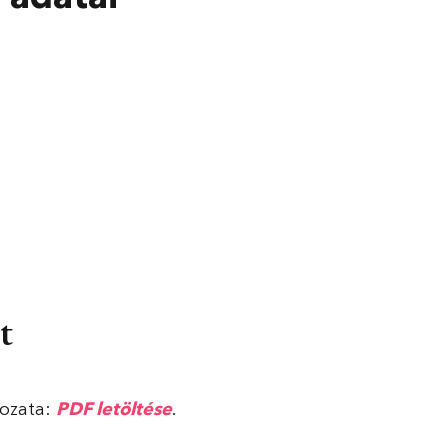
t
kozata:
PDF letöltése
.