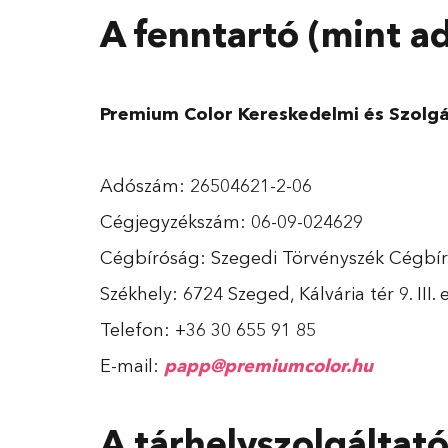
A fenntartó (mint a
Premium Color Kereskedelmi és Szolgál
Adószám: 26504621-2-06
Cégjegyzékszám: 06-09-024629
Cégbíróság: Szegedi Törvényszék Cégbí
Székhely: 6724 Szeged, Kálvária tér 9. III. 
Telefon: +36 30 655 91 85
E-mail:
papp@premiumcolor.hu
A tárhelyszolgáltató