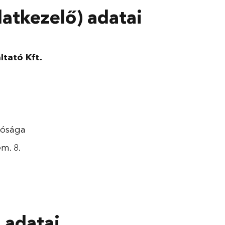
datkezelő) adatai
tató Kft.
rósága
em. 8.
 adatai